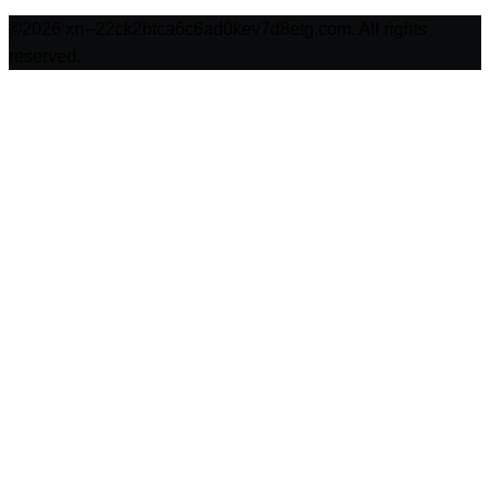
©2026 xn--22ck2btca6c6ad0kev7d8etg.com. All rights
reserved.