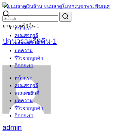
Skip
to
Search
Search
content
for:
ปกนวราตรี9คืน-1
หน้าแรก
คเณศจตุรถี
ปกนวราตรี9คืน-1
คเณศชยันตี
บทความ
รีวิวจากลูกค้า
ติดต่อเรา
หน้าแรก
คเณศจตุรถี
คเณศชยันตี
บทความ
รีวิวจากลูกค้า
ติดต่อเรา
admin