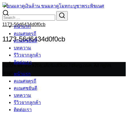
Skip
to
Search
Search
content
for:
1173-56d6434d0f0cb
หน้าแรก
คเณศจตุรถี
1173-56d6434d0f0cb
คเณศชยันตี
บทความ
รีวิวจากลูกค้า
ติดต่อเรา
©2026 xn--22ck2btca6c6ad0kev7d8etg.com. All rights
reserved.
หน้าแรก
คเณศจตุรถี
คเณศชยันตี
บทความ
รีวิวจากลูกค้า
ติดต่อเรา