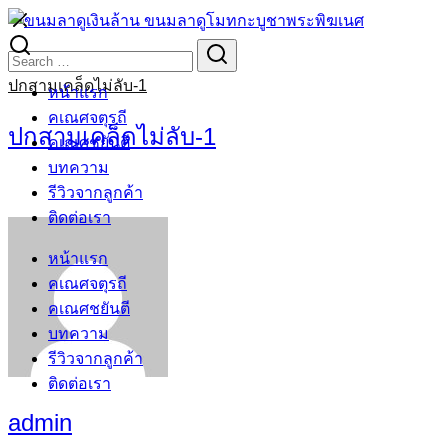
Skip
to
Search
Search
content
for:
ปกสามเคล็ดไม่ลับ-1
หน้าแรก
คเณศจตุรถี
ปกสามเคล็ดไม่ลับ-1
คเณศชยันตี
บทความ
รีวิวจากลูกค้า
ติดต่อเรา
หน้าแรก
คเณศจตุรถี
คเณศชยันตี
บทความ
รีวิวจากลูกค้า
ติดต่อเรา
admin