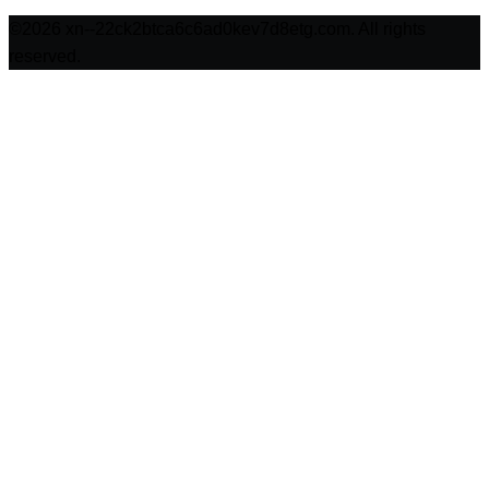
©2026 xn--22ck2btca6c6ad0kev7d8etg.com. All rights
reserved.