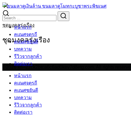
Skip
to
Search
Search
content
for:
ชุดมงคลรุ่งเรือง
หน้าแรก
คเณศจตุรถี
ชุดมงคลรุ่งเรือง
คเณศชยันตี
บทความ
รีวิวจากลูกค้า
ติดต่อเรา
©2026 xn--22ck2btca6c6ad0kev7d8etg.com. All rights reserve
หน้าแรก
คเณศจตุรถี
คเณศชยันตี
บทความ
รีวิวจากลูกค้า
ติดต่อเรา