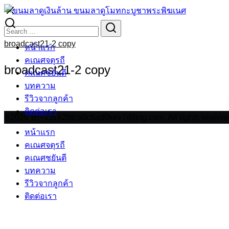
Skip
to
Search
Search
content
for:
broadcast21-2 copy
หน้าแรก
คเณศจตุรถี
broadcast21-2 copy
คเณศชยันตี
บทความ
รีวิวจากลูกค้า
ติดต่อเรา
©2026 xn--22ck2btca6c6ad0kev7d8etg.com. All rights reserve
หน้าแรก
คเณศจตุรถี
คเณศชยันตี
บทความ
รีวิวจากลูกค้า
ติดต่อเรา