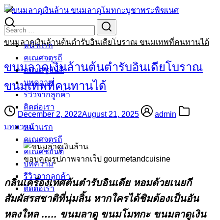
Skip
to
Search
Search
content
for:
ขนมลาดูเงินล้านต้นตำรับอินเดียโบราณ ขนมเทพที่คนทานได้
หน้าแรก
คเณศจตุรถี
ขนมลาดูเงินล้านต้นตำรับอินเดียโบราณ
คเณศชยันตี
บทความ
ขนมเทพที่คนทานได้
รีวิวจากลูกค้า
ติดต่อเรา
December 2, 2022
August 21, 2025
admin
บทความ
หน้าแรก
คเณศจตุรถี
คเณศชยันตี
ขอบคุณรูปภาพจากเว็ป gourmetandcuisine
บทความ
รีวิวจากลูกค้า
กลิ่นเครื่องเทศต้นตำรับอินเดีย หอมด้วยเนยกี
ติดต่อเรา
สัมผัสรสชาติที่นุ่มลิ้น หากใครได้ชิมต้องเป็นอัน
หลงใหล ….. ขนมลาดู ขนมโมทกะ ขนมลาดูเงิน