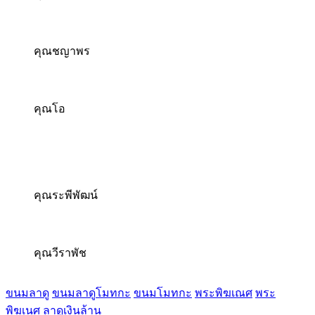
คุณชญาพร
คุณโอ
คุณระพีพัฒน์
คุณวีราพัช
ขนมลาดู
ขนมลาดูโมทกะ
ขนมโมทกะ
พระพิฆเณศ
พระ
พิฆเนศ
ลาดูเงินล้าน