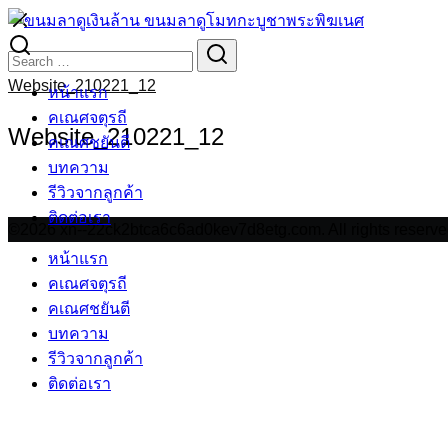
Skip
to
Search
Search
content
for:
Website_210221_12
หน้าแรก
คเณศจตุรถี
Website_210221_12
คเณศชยันตี
บทความ
รีวิวจากลูกค้า
ติดต่อเรา
©2026 xn--22ck2btca6c6ad0kev7d8etg.com. All rights reserve
หน้าแรก
คเณศจตุรถี
คเณศชยันตี
บทความ
รีวิวจากลูกค้า
ติดต่อเรา