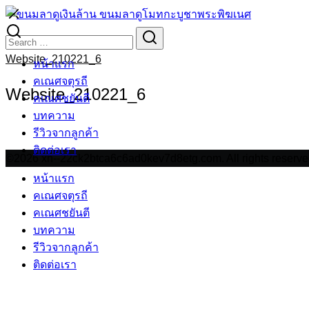
Skip
to
Search
Search
content
for:
Website_210221_6
หน้าแรก
คเณศจตุรถี
Website_210221_6
คเณศชยันตี
บทความ
รีวิวจากลูกค้า
ติดต่อเรา
©2026 xn--22ck2btca6c6ad0kev7d8etg.com. All rights reserve
หน้าแรก
คเณศจตุรถี
คเณศชยันตี
บทความ
รีวิวจากลูกค้า
ติดต่อเรา