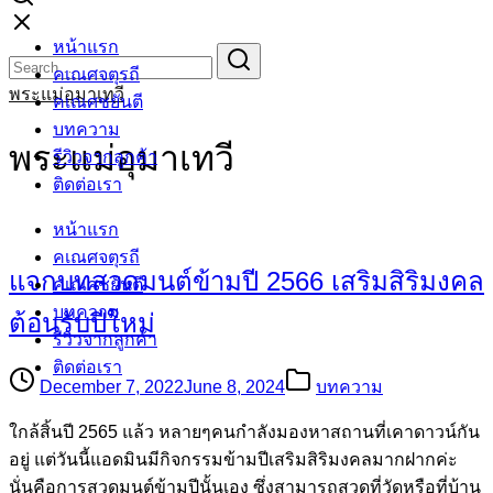
Skip
หน้าแรก
to
Search
Search
คเณศจตุรถี
content
for:
พระแม่อุมาเทวี
คเณศชยันตี
บทความ
พระแม่อุมาเทวี
รีวิวจากลูกค้า
ติดต่อเรา
หน้าแรก
คเณศจตุรถี
แจกบทสวดมนต์ข้ามปี 2566 เสริมสิริมงคล
คเณศชยันตี
บทความ
ต้อนรับปีใหม่
รีวิวจากลูกค้า
ติดต่อเรา
December 7, 2022
June 8, 2024
บทความ
ใกล้สิ้นปี 2565 แล้ว หลายๆคนกำลังมองหาสถานที่เคาดาวน์กัน
อยู่ แต่วันนี้แอดมินมีกิจกรรมข้ามปีเสริมสิริมงคลมากฝากค่ะ
นั่นคือการสวดมนต์ข้ามปีนั้นเอง ซึ่งสามารถสวดที่วัดหรือที่บ้าน