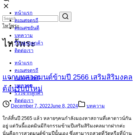
Skip
หน้าแรก
to
Search
Search
คเณศจตุรถี
content
for:
ไหว้พระ
คเณศชยันตี
บทความ
ไหว้พระ
รีวิวจากลูกค้า
ติดต่อเรา
หน้าแรก
คเณศจตุรถี
แจกบทสวดมนต์ข้ามปี 2566 เสริมสิริมงคล
คเณศชยันตี
บทความ
ต้อนรับปีใหม่
รีวิวจากลูกค้า
ติดต่อเรา
December 7, 2022
June 8, 2024
บทความ
ใกล้สิ้นปี 2565 แล้ว หลายๆคนกำลังมองหาสถานที่เคาดาวน์กัน
อยู่ แต่วันนี้แอดมินมีกิจกรรมข้ามปีเสริมสิริมงคลมากฝากค่ะ
นั่นคือการสวดมนต์ข้ามปีนั้นเอง ซึ่งสามารถสวดที่วัดหรือที่บ้าน