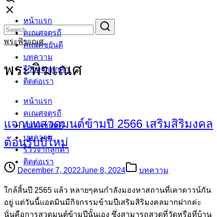
Skip
หน้าแรก
to
Search
Search
คเณศจตุรถี
content
for:
พระพิฆเณศ
คเณศชยันตี
บทความ
พระพิฆเณศ
รีวิวจากลูกค้า
ติดต่อเรา
หน้าแรก
คเณศจตุรถี
แจกบทสวดมนต์ข้ามปี 2566 เสริมสิริมงคล
คเณศชยันตี
บทความ
ต้อนรับปีใหม่
รีวิวจากลูกค้า
ติดต่อเรา
December 7, 2022
June 8, 2024
บทความ
ใกล้สิ้นปี 2565 แล้ว หลายๆคนกำลังมองหาสถานที่เคาดาวน์กัน
อยู่ แต่วันนี้แอดมินมีกิจกรรมข้ามปีเสริมสิริมงคลมากฝากค่ะ
นั่นคือการสวดมนต์ข้ามปีนั้นเอง ซึ่งสามารถสวดที่วัดหรือที่บ้าน