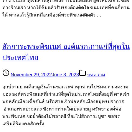
ทกะ ขนมลาดูเงินล้านสูตรต้นตำรับอินเดียแท้ สูตรลับเฉพาะของ
ทางร้านเรา หากได้ชิมแล้วรับรองต้องติดใจ ขนมเทพที่คนก็ทาน
ได้ ทานแล้วรู้สึกเหมือนมีองค์พระพิฆเนศติดตัว …
สักการะพระพิฆเนศ องค์แรกเก่าแก่ที่สุดใน
ประเทศไทย
November 29, 2022
June 3, 2023
บทความ
ฤกษ์งามยามดีลาดูเงินล้านขอแวะพาทุกท่านไปชมความงดงาม
ของ องค์พระพิฆเนศที่เก่าแก่ที่สุดในประเทศไทยตั้งอยู่ที่ ศาลเจ้า
พ่อหลักเมืองเขื่อขันธ์ หรือศาลเจ้าพ่อหลักเมืองสมุทรปราการ
อำเภอพระประแดง ซึ่งหากท่านใดเป็นสายมู ศรัทธาองค์พ่อ
พระพิฆเนศ ขอย้ำต้องไม่พลาด!! ที่จะไปสักการะบูชา ขอพร
เสริมสิริมงคลสักครั้ง