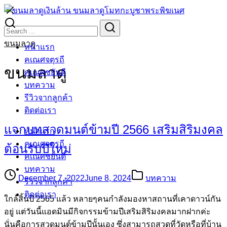
Skip
to
Search
Search
content
for:
ขนมลาดู
หน้าแรก
คเณศจตุรถี
ขนมลาดู
คเณศชยันตี
บทความ
รีวิวจากลูกค้า
ติดต่อเรา
แจกบทสวดมนต์ข้ามปี 2566 เสริมสิริมงคล
หน้าแรก
คเณศจตุรถี
ต้อนรับปีใหม่
คเณศชยันตี
บทความ
December 7, 2022
June 8, 2024
บทความ
รีวิวจากลูกค้า
ติดต่อเรา
ใกล้สิ้นปี 2565 แล้ว หลายๆคนกำลังมองหาสถานที่เคาดาวน์กัน
อยู่ แต่วันนี้แอดมินมีกิจกรรมข้ามปีเสริมสิริมงคลมากฝากค่ะ
นั่นคือการสวดมนต์ข้ามปีนั้นเอง ซึ่งสามารถสวดที่วัดหรือที่บ้าน